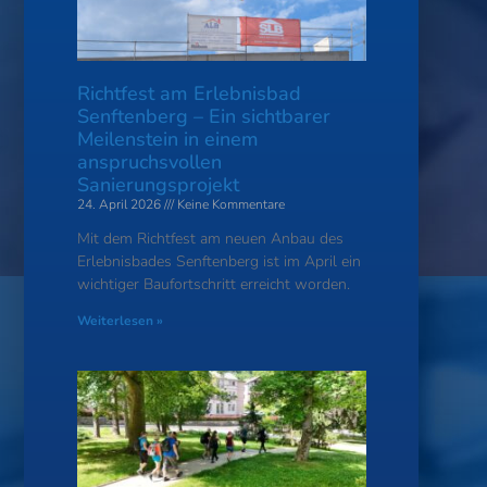
Richtfest am Erlebnisbad
Senftenberg – Ein sichtbarer
Meilenstein in einem
anspruchsvollen
Sanierungsprojekt
24. April 2026
Keine Kommentare
Mit dem Richtfest am neuen Anbau des
Erlebnisbades Senftenberg ist im April ein
wichtiger Baufortschritt erreicht worden.
Weiterlesen »